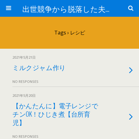
出世競争から脱落した夫と妻の日常
Tags › レシピ
2021年5月21日
ミルクジャム作り
NO RESPONSES
2021年5月20日
【かんたんに】電子レンジで
チンOK！ひじき煮【台所育
児】
NO RESPONSES