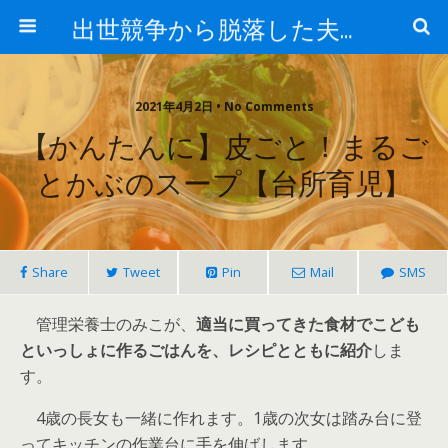
出世競争から脱落した夫と妻の日常
2021年4月2日 • No Comments
【かんたんに】皮ごと！まるご
とかぶのスープ【台所育児】
Share
Tweet
Pin
Mail
SMS
管理栄養士のみこが、
適当に買ってきた食材でこども
といっしょに作るごはんを、レシピとともに紹介
しま
す。
4歳
の長女も一緒に作れます。
1歳
の次女は踏み台に登
ってキッチンの作業台に手を伸ばします。