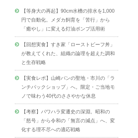
【等身大の再起】90cm水槽の排水を1,000
円で自動化。メダカ飼育を「苦行」から
「癒やし」に変える灯油ポンプ活用術
【回想実食】すき家「ローストビーフ丼」
が教えてくれた、組織の論理を超えた調和
と生存戦略
【実食レポ】山崎パンの聖地・市川の「ラ
ンチパックショップ」へ。限定・ご当地モ
ノで味わう40代のささやかな休息
【考察】パワハラ変遷史の深淵。昭和の
「怒号」から令和の「無言の減点」へ、変
化する理不尽への適応戦略