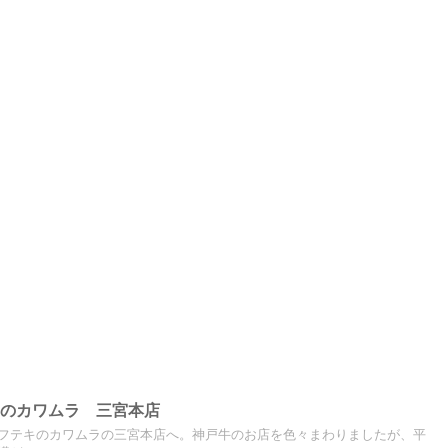
キのカワムラ 三宮本店
フテキのカワムラの三宮本店へ。神戸牛のお店を色々まわりましたが、平