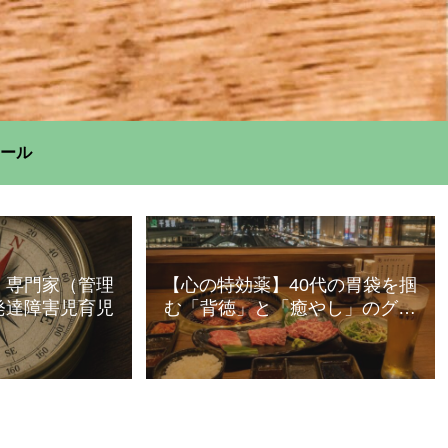
ール
】専門家（管理
【心の特効薬】40代の胃袋を掴
発達障害児育児
む「背徳」と「癒やし」のグル
メ