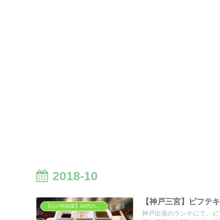
2018-10
【神戸三宮】ビフテ
【心の特効薬】40代の胃袋を掴む「背徳」と「癒やし」のグルメ
神戸出張のランチにて、ビ