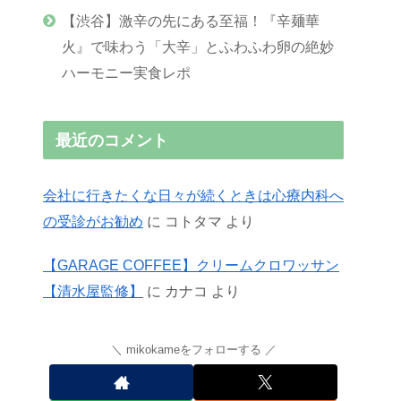
【渋谷】激辛の先にある至福！『辛麺華
火』で味わう「大辛」とふわふわ卵の絶妙
ハーモニー実食レポ
最近のコメント
会社に行きたくな日々が続くときは心療内科へ
の受診がお勧め
に
コトタマ
より
【GARAGE COFFEE】クリームクロワッサン
【清水屋監修】
に
カナコ
より
mikokameをフォローする