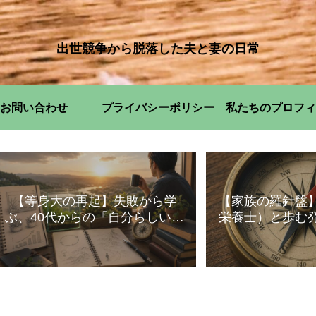
出世競争から脱落した夫と妻の日常
お問い合わせ
プライバシーポリシー
私たちのプロフィ
【等身大の再起】失敗から学
【家族の羅針盤
ぶ、40代からの「自分らしい」
栄養士）と歩む
暮らし方