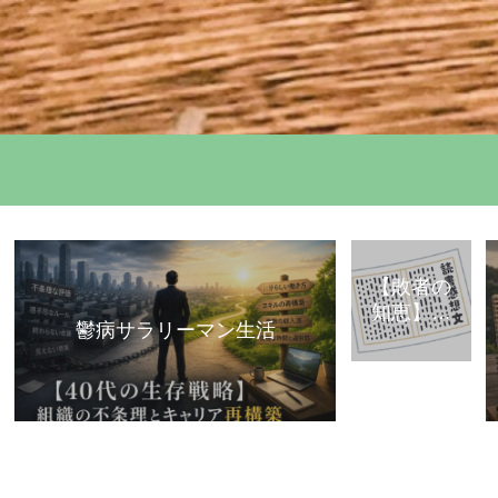
【敗者の
知恵】古
鬱病サラリーマン生活
典・歴史
から学ぶ
「組織で
負けな
い」思考
法