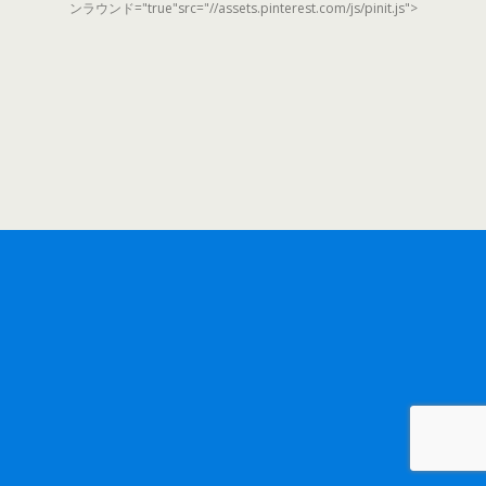
ンラウンド="true"src="//assets.pinterest.com/js/pinit.js">