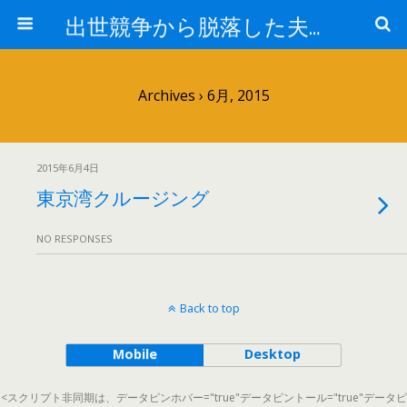
出世競争から脱落した夫と妻の日常
Archives › 6月, 2015
2015年6月4日
東京湾クルージング
NO RESPONSES
Back to top
Mobile
Desktop
<スクリプト非同期は、データピンホバー="true"データピントール="true"データピ