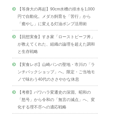
【等身大の再起】90cm水槽の排水を1,000
円で自動化。メダカ飼育を「苦行」から
「癒やし」に変える灯油ポンプ活用術
【回想実食】すき家「ローストビーフ丼」
が教えてくれた、組織の論理を超えた調和
と生存戦略
【実食レポ】山崎パンの聖地・市川の「ラ
ンチパックショップ」へ。限定・ご当地モ
ノで味わう40代のささやかな休息
【考察】パワハラ変遷史の深淵。昭和の
「怒号」から令和の「無言の減点」へ、変
化する理不尽への適応戦略