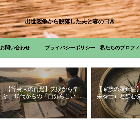
出世競争から脱落した夫と妻の日常
お問い合わせ
プライバシーポリシー
私たちのプロフィ
【等身大の再起】失敗から学
【家族の羅針盤
ぶ、40代からの「自分らしい」
栄養士）と歩む
暮らし方