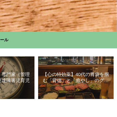
ール
】専門家（管理
【心の特効薬】40代の胃袋を掴
発達障害児育児
む「背徳」と「癒やし」のグル
メ