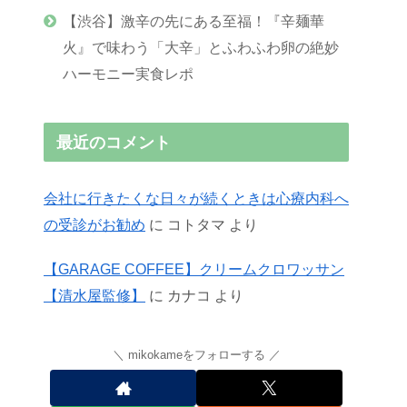
【渋谷】激辛の先にある至福！『辛麺華
火』で味わう「大辛」とふわふわ卵の絶妙
ハーモニー実食レポ
最近のコメント
会社に行きたくな日々が続くときは心療内科へ
の受診がお勧め
に
コトタマ
より
【GARAGE COFFEE】クリームクロワッサン
【清水屋監修】
に
カナコ
より
mikokameをフォローする