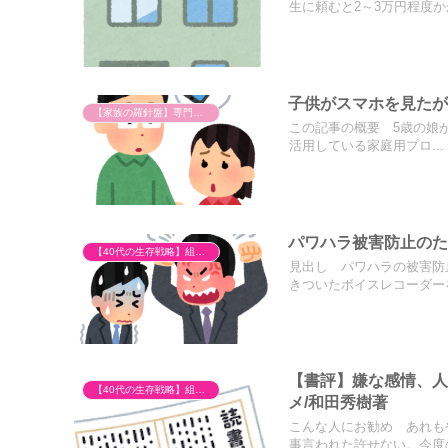
生に頼むと2～3万円程度かか
子供がスマホを見た
【家族の羅針盤】専門家（管理栄養士）と歩む発達障害児育児
この記事の概要 5歳の娘が
活用している家庭用プロ...
パワハラ被害防止の
【40代の生存戦略】組織の不条理とキャリア再構築
見出し パワハラの被害防
きついたボイスレコーダーを
【書評】嫌な感情、
【40代の生存戦略】組織の不条理とキャリア再構築
メ/和田秀樹著
こんな人にお勧め あれも
事言われた許せない。今度の