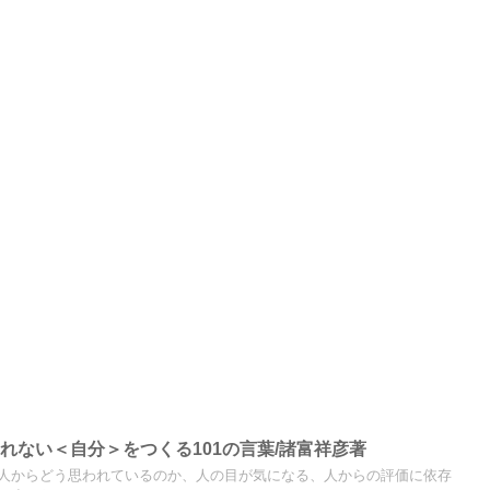
れない＜自分＞をつくる101の言葉/諸富祥彦著
人からどう思われているのか、人の目が気になる、人からの評価に依存