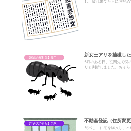
し、疲れ果てた人にお勧めで
新女王アリを捕獲し
【家族の羅針盤】専門家（管理栄養士）と歩む発達障害児育児
6月のある日、玄関先で羽
リと判断しました。おそらく
不動産登記（住所変
【等身大の再起】失敗から学ぶ、40代からの「自分らしい」暮らし方
見出し 住宅を購入し、不