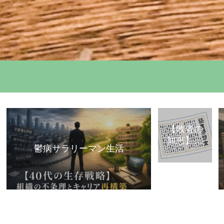
【敗者の
知恵】古
鬱病サラリーマン生活
典・歴史
から学ぶ
「組織で
負けな
い」思考
法