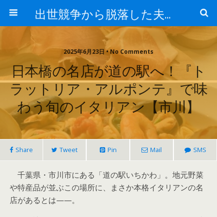
出世競争から脱落した夫と妻の日常
2025年6月23日 • No Comments
日本橋の名店が道の駅へ！『ト
ラットリア・アルポンテ』で味
わう旬のイタリアン【市川】
Share
Tweet
Pin
Mail
SMS
千葉県・市川市にある「道の駅いちかわ」。地元野菜
や特産品が並ぶこの場所に、まさか本格イタリアンの名
店があるとは——。