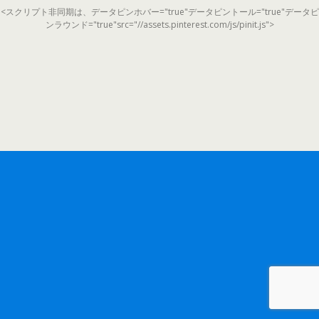
<スクリプト非同期は、データピンホバー="true"データピントール="true"データピ
ンラウンド="true"src="//assets.pinterest.com/js/pinit.js">