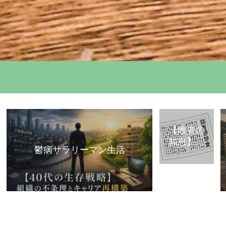
【敗者の
知恵】古
鬱病サラリーマン生活
典・歴史
から学ぶ
「組織で
負けな
い」思考
法