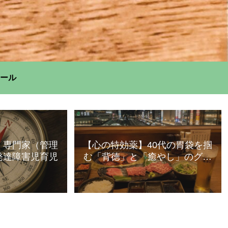
ール
】専門家（管理
【心の特効薬】40代の胃袋を掴
発達障害児育児
む「背徳」と「癒やし」のグル
メ