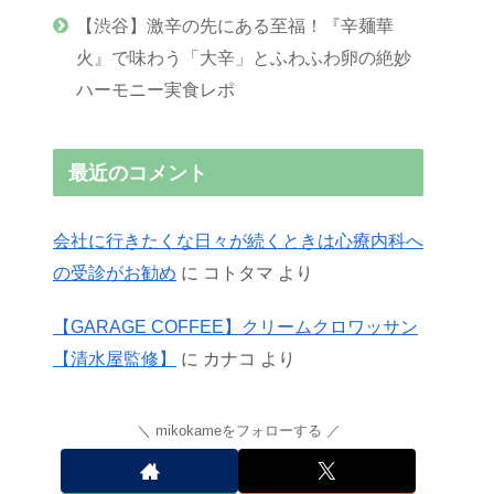
【渋谷】激辛の先にある至福！『辛麺華
火』で味わう「大辛」とふわふわ卵の絶妙
ハーモニー実食レポ
最近のコメント
会社に行きたくな日々が続くときは心療内科へ
の受診がお勧め
に
コトタマ
より
【GARAGE COFFEE】クリームクロワッサン
【清水屋監修】
に
カナコ
より
mikokameをフォローする