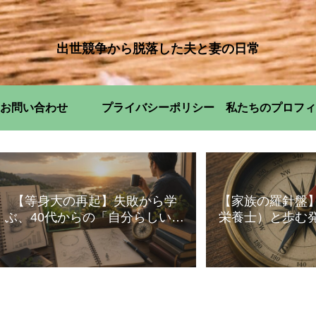
出世競争から脱落した夫と妻の日常
お問い合わせ
プライバシーポリシー
私たちのプロフィ
【等身大の再起】失敗から学
【家族の羅針盤
ぶ、40代からの「自分らしい」
栄養士）と歩む
暮らし方