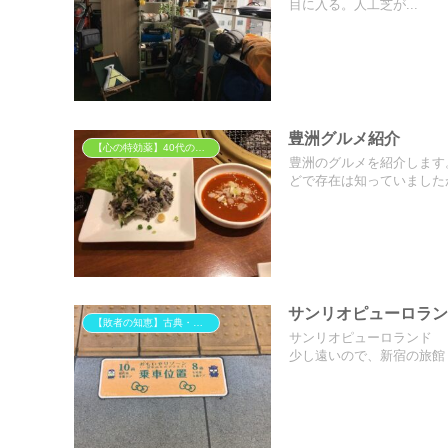
目に入る。人工芝が...
豊洲グルメ紹介
【心の特効薬】40代の胃袋を掴む「背徳」と「癒やし」のグルメ
豊洲のグルメを紹介します
どで存在は知っていましたが
サンリオピューロラン
【敗者の知恵】古典・歴史から学ぶ「組織で負けない」思考法
サンリオピューロランド 
少し遠いので、新宿の旅館（