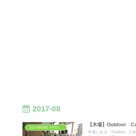
2017-08
【木場】Outdoor C
【心の特効薬】40代の胃袋を掴む「背徳」と「癒やし」のグルメ
木場にある「Outdoor