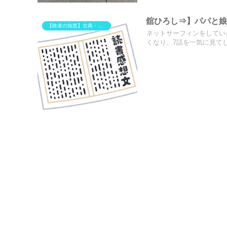
舘ひろし⇒】パパと娘
【敗者の知恵】古典・歴史から学ぶ「組織で負けない」思考法
ネットサーフィンをしてい
くなり、7話を一気に見てしま