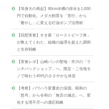
【等身大の再起】90cm水槽の排水を1,000
円で自動化。メダカ飼育を「苦行」から
「癒やし」に変える灯油ポンプ活用術
【回想実食】すき家「ローストビーフ丼」
が教えてくれた、組織の論理を超えた調和
と生存戦略
【実食レポ】山崎パンの聖地・市川の「ラ
ンチパックショップ」へ。限定・ご当地モ
ノで味わう40代のささやかな休息
【考察】パワハラ変遷史の深淵。昭和の
「怒号」から令和の「無言の減点」へ、変
化する理不尽への適応戦略