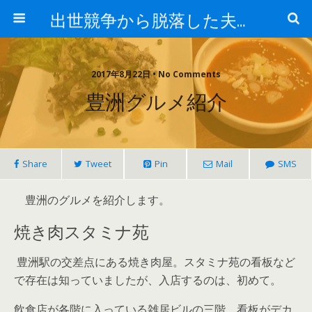
出世競争から脱落した夫と妻の日常
2017年8月22日 • No Comments
豊洲グルメ紹介
Share
Tweet
Pin
Mail
SMS
豊洲のグルメを紹介します。
焼き肉スタミナ苑
豊洲駅の交差点にある焼き肉屋。スタミナ苑の看板など
で存在は知っていましたが、入店するのは、初めて。
飲食店が各階に入っている雑居ビルの三階、看板がデカ