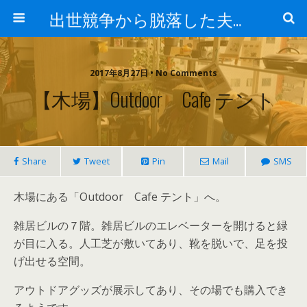
出世競争から脱落した夫と妻の日常
2017年8月27日 • No Comments
【木場】Outdoor Cafe テント
Share
Tweet
Pin
Mail
SMS
木場にある「Outdoor Cafe テント」へ。
雑居ビルの７階。雑居ビルのエレベーターを開けると緑
が目に入る。人工芝が敷いてあり、靴を脱いで、足を投
げ出せる空間。
アウトドアグッズが展示してあり、その場でも購入でき