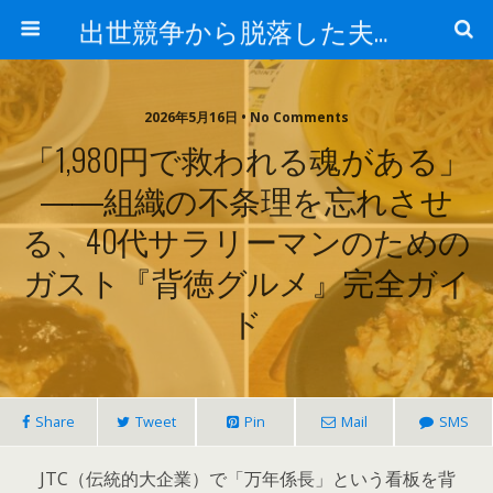
出世競争から脱落した夫と妻の日常
2026年5月16日 • No Comments
「1,980円で救われる魂がある」
――組織の不条理を忘れさせ
る、40代サラリーマンのための
ガスト『背徳グルメ』完全ガイ
ド
Share
Tweet
Pin
Mail
SMS
JTC（伝統的大企業）で「万年係長」という看板を背