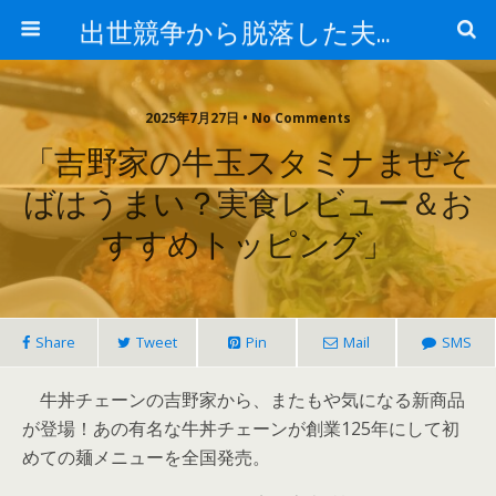
出世競争から脱落した夫と妻の日常
2025年7月27日 • No Comments
「吉野家の牛玉スタミナまぜそ
ばはうまい？実食レビュー＆お
すすめトッピング」
Share
Tweet
Pin
Mail
SMS
牛丼チェーンの吉野家から、またもや気になる新商品
が登場！あの有名な牛丼チェーンが創業125年にして初
めての麺メニューを全国発売。