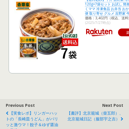
120g×7袋セット お試し 簡単
くママ 冷凍食品 お弁当 お
便 取り寄せ グルメ 吉野家 
価格：3,402円（税込、送料
(2025/7/27時点)
Previous Post
Next Post
【実食レポ】リンガーハッ
【書評】北京籠城（柴五郎）、
トの「長崎皿うどん」がパリ
北京籠城日記（服部宇之吉）
ッと激ウマ！餃子＆ゆず醤油