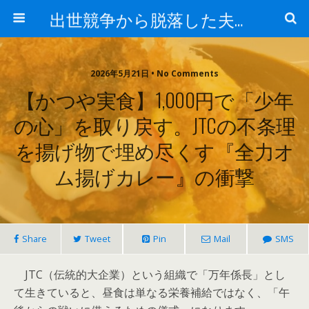
出世競争から脱落した夫と妻の日常
2026年5月21日 • No Comments
【かつや実食】1,000円で「少年
の心」を取り戻す。JTCの不条理
を揚げ物で埋め尽くす『全力オ
ム揚げカレー』の衝撃
Share
Tweet
Pin
Mail
SMS
JTC（伝統的大企業）という組織で「万年係長」とし
て生きていると、昼食は単なる栄養補給ではなく、「午