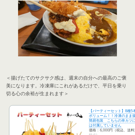
＜揚げたてのサクサク感は、週末の自分への最高のご褒
美になります。冷凍庫にこれがあるだけで、平日を乗り
切る心の余裕が生まれます＞
【パーティーセット】8種5
ボリューム！！冷凍のまま
簡易包装 こちらの串カツ
は付属していません
価格：6,000円（税込、送料
時点)