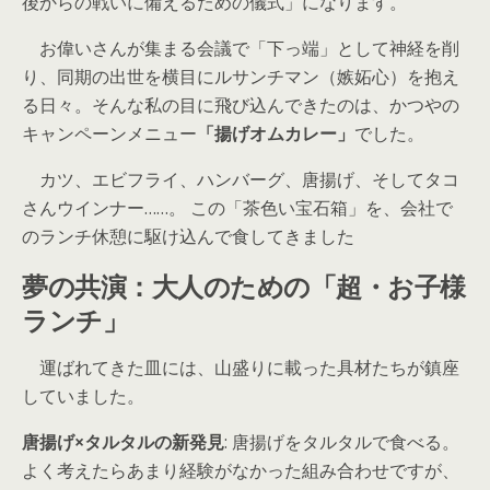
後からの戦いに備えるための儀式」になります。
お偉いさんが集まる会議で「下っ端」として神経を削
り、同期の出世を横目にルサンチマン（嫉妬心）を抱え
る日々。そんな私の目に飛び込んできたのは、かつやの
キャンペーンメニュー
「揚げオムカレー」
でした。
カツ、エビフライ、ハンバーグ、唐揚げ、そしてタコ
さんウインナー……。 この「茶色い宝石箱」を、会社で
のランチ休憩に駆け込んで食してきました
夢の共演：大人のための「超・お子様
ランチ」
運ばれてきた皿には、山盛りに載った具材たちが鎮座
していました。
唐揚げ×タルタルの新発見
: 唐揚げをタルタルで食べる。
よく考えたらあまり経験がなかった組み合わせですが、