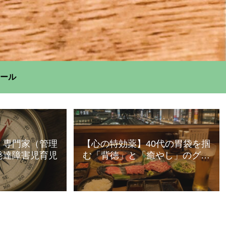
ール
】専門家（管理
【心の特効薬】40代の胃袋を掴
発達障害児育児
む「背徳」と「癒やし」のグル
メ