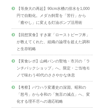
【等身大の再起】90cm水槽の排水を1,000
円で自動化。メダカ飼育を「苦行」から
「癒やし」に変える灯油ポンプ活用術
【回想実食】すき家「ローストビーフ丼」
が教えてくれた、組織の論理を超えた調和
と生存戦略
【実食レポ】山崎パンの聖地・市川の「ラ
ンチパックショップ」へ。限定・ご当地モ
ノで味わう40代のささやかな休息
【考察】パワハラ変遷史の深淵。昭和の
「怒号」から令和の「無言の減点」へ、変
化する理不尽への適応戦略