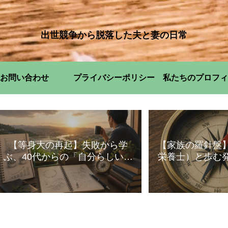
出世競争から脱落した夫と妻の日常
お問い合わせ
プライバシーポリシー
私たちのプロフィ
【等身大の再起】失敗から学
【家族の羅針盤
ぶ、40代からの「自分らしい」
栄養士）と歩む
暮らし方