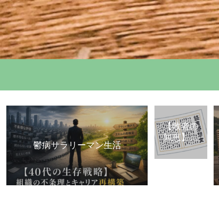
【敗者の
知恵】古
鬱病サラリーマン生活
典・歴史
から学ぶ
「組織で
負けな
い」思考
法