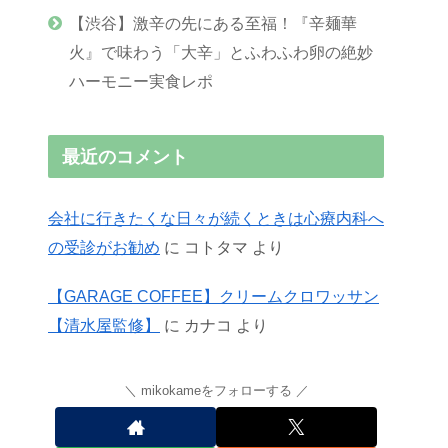
【渋谷】激辛の先にある至福！『辛麺華
火』で味わう「大辛」とふわふわ卵の絶妙
ハーモニー実食レポ
最近のコメント
会社に行きたくな日々が続くときは心療内科へ
の受診がお勧め
に
コトタマ
より
【GARAGE COFFEE】クリームクロワッサン
【清水屋監修】
に
カナコ
より
mikokameをフォローする