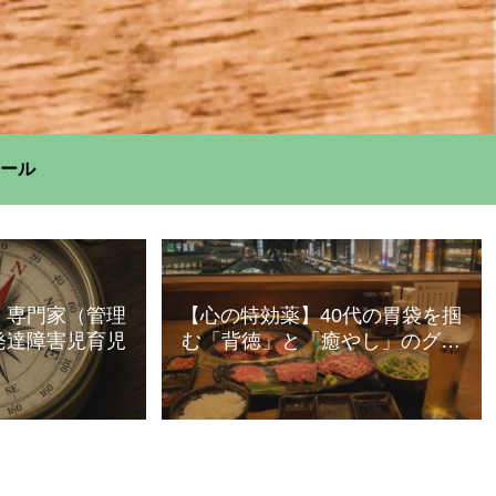
ール
】専門家（管理
【心の特効薬】40代の胃袋を掴
発達障害児育児
む「背徳」と「癒やし」のグル
メ