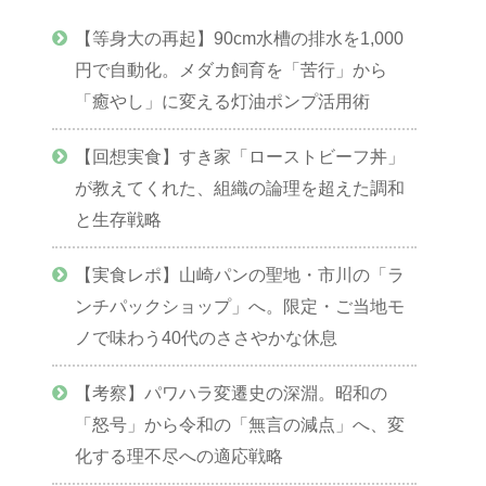
【等身大の再起】90cm水槽の排水を1,000
円で自動化。メダカ飼育を「苦行」から
「癒やし」に変える灯油ポンプ活用術
【回想実食】すき家「ローストビーフ丼」
が教えてくれた、組織の論理を超えた調和
と生存戦略
【実食レポ】山崎パンの聖地・市川の「ラ
ンチパックショップ」へ。限定・ご当地モ
ノで味わう40代のささやかな休息
【考察】パワハラ変遷史の深淵。昭和の
「怒号」から令和の「無言の減点」へ、変
化する理不尽への適応戦略