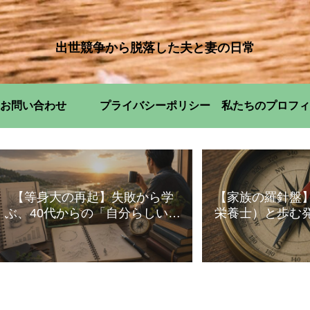
出世競争から脱落した夫と妻の日常
お問い合わせ
プライバシーポリシー
私たちのプロフィ
【等身大の再起】失敗から学
【家族の羅針盤
ぶ、40代からの「自分らしい」
栄養士）と歩む
暮らし方