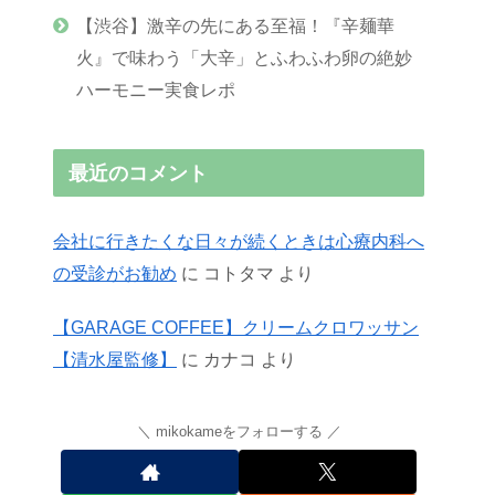
【渋谷】激辛の先にある至福！『辛麺華
火』で味わう「大辛」とふわふわ卵の絶妙
ハーモニー実食レポ
最近のコメント
会社に行きたくな日々が続くときは心療内科へ
の受診がお勧め
に
コトタマ
より
【GARAGE COFFEE】クリームクロワッサン
【清水屋監修】
に
カナコ
より
mikokameをフォローする