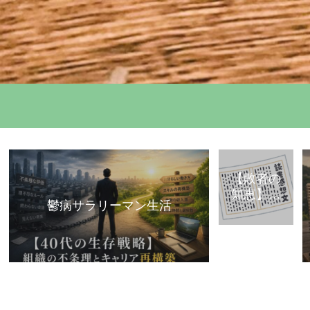
【敗者の
知恵】古
鬱病サラリーマン生活
典・歴史
から学ぶ
「組織で
負けな
い」思考
法