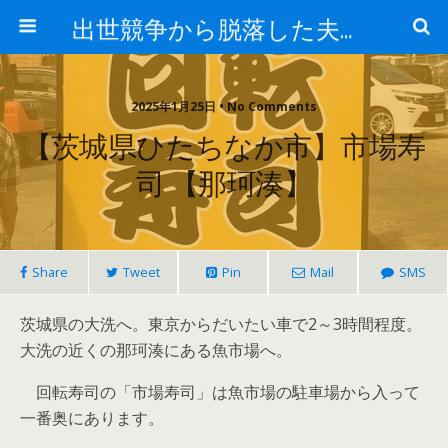
出世競争から脱落した夫と妻の日常
2025年1月25日 • No Comments
【茨城県ひたちなか市】市場寿
司 【那珂湊】
Share
Tweet
Pin
Mail
SMS
茨城県の大洗へ。東京からだいたい車で2～3時間程度。
大洗の近くの那珂湊にある魚市場へ。
回転寿司の「市場寿司」は魚市場の駐車場から入って
一番奥にあります。