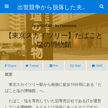
出世競争から脱落した夫と妻の日常
2023年12月4日 • No Comments
【東京スカイツリー】たばこと
塩の博物館
Share
Tweet
Pin
Mail
SMS
概要
東京スカイツリー駅から南側に徒歩10分弱にある「た
ばこと塩の博物館」へ。
たばこ・塩を専売していた旧専売公社であるJTが運営
している博物館。もともとは渋谷にあったそうですが、