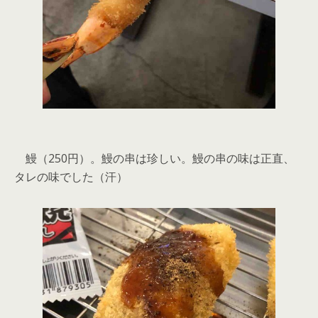
鰻（250円）。鰻の串は珍しい。鰻の串の味は正直、
タレの味でした（汗）