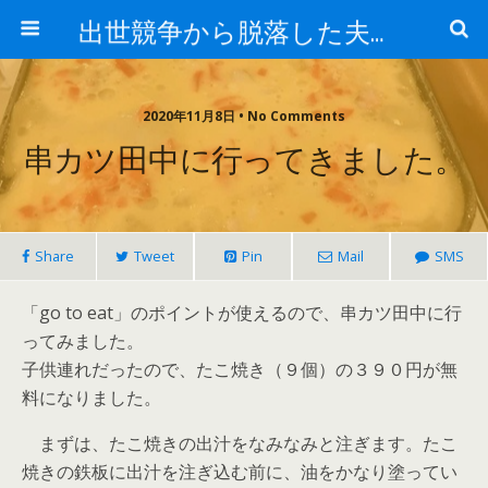
出世競争から脱落した夫と妻の日常
2020年11月8日 • No Comments
串カツ田中に行ってきました。
Share
Tweet
Pin
Mail
SMS
「go to eat」のポイントが使えるので、串カツ田中に行
ってみました。
子供連れだったので、たこ焼き（９個）の３９０円が無
料になりました。
まずは、たこ焼きの出汁をなみなみと注ぎます。たこ
焼きの鉄板に出汁を注ぎ込む前に、油をかなり塗ってい