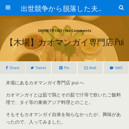
出世競争から脱落した夫と妻の日常
2017年7月10日 • No Comments
【木場】カオマンガイ専門店 Pui
Share
Tweet
Pin
Mail
SMS
木場にあるカオマンガイ専門店 pui へ
カオマンガイとは茹で鶏とその茹で汁等で炊いたご飯料
理で、タイ等の東南アジア料理とのこと。
そもそもカオマンガイ自体を知らなかったが、興味があ
ったので、入ってみました。