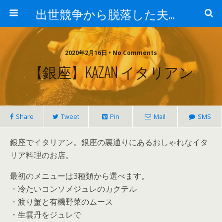
出世競争から脱落した夫と妻の日常
2020年2月16日 • No Comments
【銀座】KAZAN イタリアン
Share
Tweet
Pin
Mail
SMS
銀座でイタリアン。銀座の裏通りにあるおしゃれなイタ
リア料理のお店。
最初のメニューは3種類から選べます。
・冷たいコンソメジュレのカクテル
・渡り蟹と有機野菜のムース
・生雲丹をジュレで