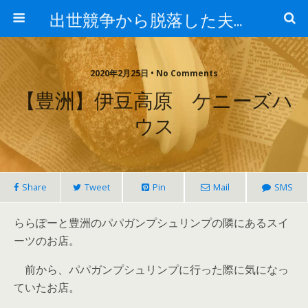
出世競争から脱落した夫と妻の日常
2020年2月25日 • No Comments
【豊洲】伊豆高原 ケニーズハ
ウス
Share
Tweet
Pin
Mail
SMS
ららぽーと豊洲のパパガンプシュリンプの隣にあるスイ
ーツのお店。
前から、パパガンプシュリンプに行った際に気になっ
ていたお店。