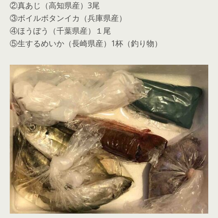
②真あじ（高知県産）3尾
③ボイルボタンイカ（兵庫県産）
④ほうぼう（千葉県産）１尾
⑤生するめいか（長崎県産）1杯（釣り物）