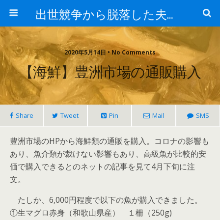
出世競争から脱落した夫と妻の日常
2020年5月14日 • No Comments
【海鮮】豊洲市場の通販購入
Share
Tweet
Pin
Mail
SMS
豊洲市場のHPから海鮮類の通販を購入。コロナの影響も
あり、魚介類が裁けない影響もあり、高級魚が比較的安
価で購入できるとのネットの記事を見て4月下旬に注
文。
たしか、6,000円程度で以下の魚が購入できました。
①生マグロ赤身（和歌山県産） １柵（250g)