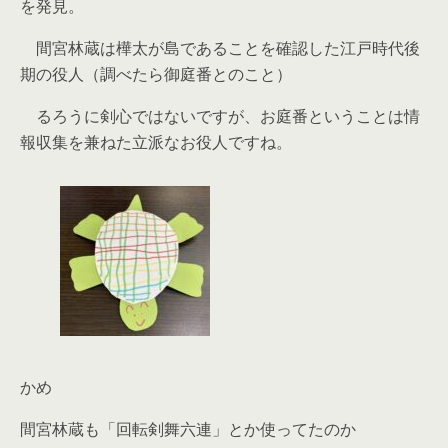
を発見。
間宮林蔵は樺太が島であることを確認した江戸時代後
期の役人（調べたら御庭番とのこと）
るろうに剣心ではないですが、お庭番ということは情
報収集を兼ねた立派なお役人ですね。
かめ
間宮林蔵も「回転剣舞六連」とか使ってたのか