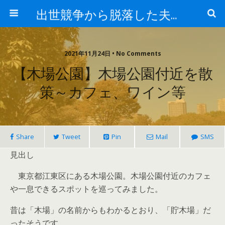
出世競争から脱落した夫と妻の日常
2021年11月24日 • No Comments
【木場公園】木場公園付近を散
策～カフェ、ワイン等
Share
Tweet
Pin
Mail
SMS
見出し
東京都江東区にある木場公園。木場公園付近のカフェ
や一息できるスポットを巡ってみました。
昔は「木場」の名前からもわかるとおり、「貯木場」だ
ったそうです。