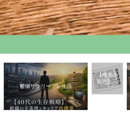
【敗者の
知恵】古
鬱病サラリーマン生活
典・歴史
から学ぶ
「組織で
負けな
い」思考
法