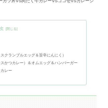
カツ丼VS肉だく牛カレーVSココ壱VSカレーシ
次
（スクランブルエッグ＆旨辛にんにく）
ースかつカレー）＆オムエッグ＆ハンバーガー
フカレー