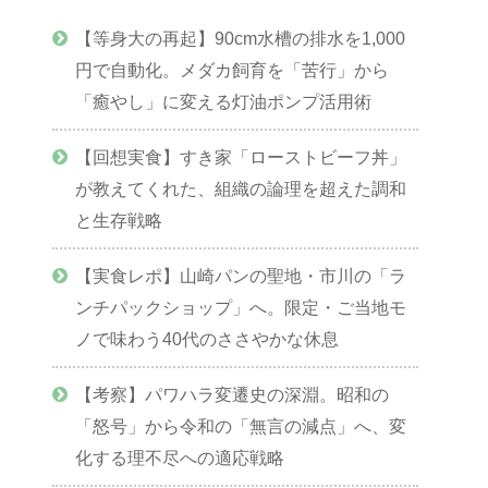
【等身大の再起】90cm水槽の排水を1,000
円で自動化。メダカ飼育を「苦行」から
「癒やし」に変える灯油ポンプ活用術
【回想実食】すき家「ローストビーフ丼」
が教えてくれた、組織の論理を超えた調和
と生存戦略
【実食レポ】山崎パンの聖地・市川の「ラ
ンチパックショップ」へ。限定・ご当地モ
ノで味わう40代のささやかな休息
【考察】パワハラ変遷史の深淵。昭和の
「怒号」から令和の「無言の減点」へ、変
化する理不尽への適応戦略