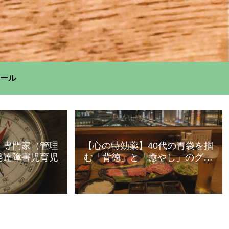
ール
】専門家（管理
【心の特効薬】40代の胃袋を掴
発達障害児育児
む「背徳」と「癒やし」のグル
メ