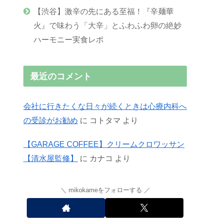
【渋谷】激辛の先にある至福！『辛麺華
火』で味わう「大辛」とふわふわ卵の絶妙
ハーモニー実食レポ
最近のコメント
会社に行きたくな日々が続くときは心療内科へ
の受診がお勧め
に
コトタマ
より
【GARAGE COFFEE】クリームクロワッサン
【清水屋監修】
に
カナコ
より
mikokameをフォローする