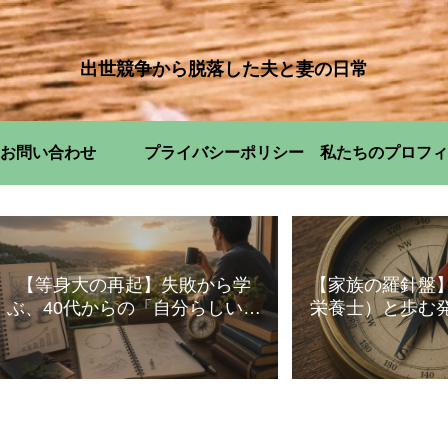
出世競争から脱落した夫と妻の日常
お問い合わせ
プライバシーポリシー
私たちのプロフィ
【等身大の再起】失敗から学
【家族の羅針盤
ぶ、40代からの「自分らしい」
栄養士）と歩む
暮らし方