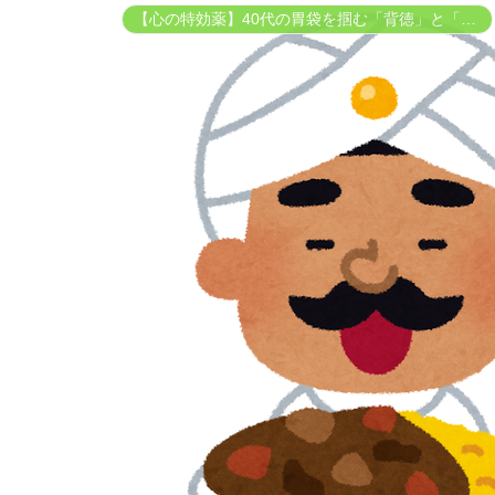
【心の特効薬】40代の胃袋を掴む「背徳」と「癒やし」のグルメ