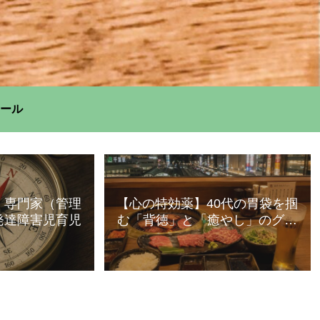
ール
】専門家（管理
【心の特効薬】40代の胃袋を掴
発達障害児育児
む「背徳」と「癒やし」のグル
メ