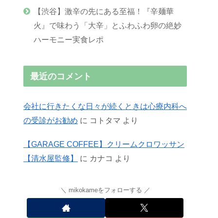
【渋谷】激辛の先にある至福！『辛麺華
火』で味わう「大辛」とふわふわ卵の絶妙
ハーモニー実食レポ
最近のコメント
会社に行きたくな日々が続くときは心療内科へ
の受診がお勧め
に
コトタマ
より
【GARAGE COFFEE】クリームクロワッサン
【清水屋監修】
に
カナコ
より
mikokameをフォローする