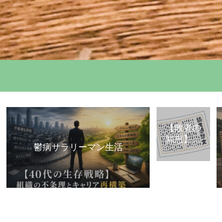
【敗者の
知恵】古
鬱病サラリーマン生活
典・歴史
から学ぶ
「組織で
負けな
い」思考
法