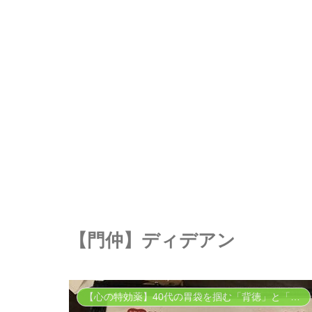
【門仲】ディデアン
【心の特効薬】40代の胃袋を掴む「背徳」と「癒やし」のグルメ