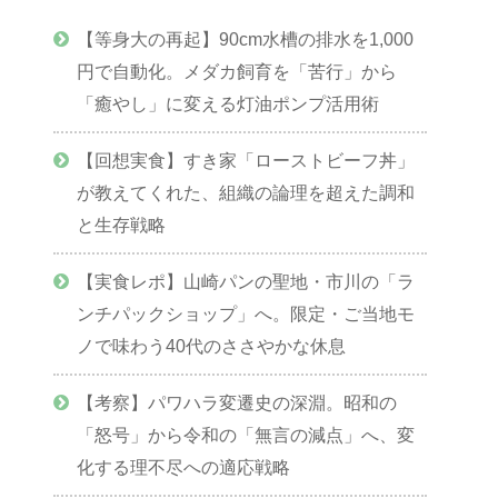
【等身大の再起】90cm水槽の排水を1,000
円で自動化。メダカ飼育を「苦行」から
「癒やし」に変える灯油ポンプ活用術
【回想実食】すき家「ローストビーフ丼」
が教えてくれた、組織の論理を超えた調和
と生存戦略
【実食レポ】山崎パンの聖地・市川の「ラ
ンチパックショップ」へ。限定・ご当地モ
ノで味わう40代のささやかな休息
【考察】パワハラ変遷史の深淵。昭和の
「怒号」から令和の「無言の減点」へ、変
化する理不尽への適応戦略