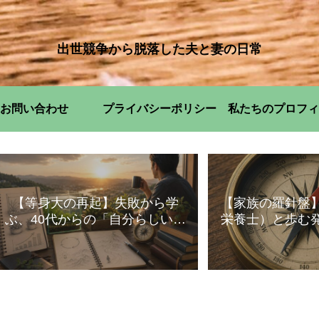
出世競争から脱落した夫と妻の日常
お問い合わせ
プライバシーポリシー
私たちのプロフィ
【等身大の再起】失敗から学
【家族の羅針盤
ぶ、40代からの「自分らしい」
栄養士）と歩む
暮らし方