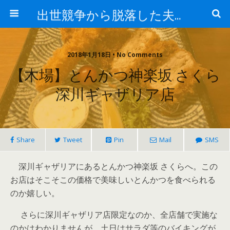
出世競争から脱落した夫と妻の日常
2018年1月18日 • No Comments
【木場】とんかつ神楽坂 さくら
深川ギャザリア店
Share
Tweet
Pin
Mail
SMS
深川ギャザリアにあるとんかつ神楽坂 さくらへ。この
お店はそこそこの価格で美味しいとんかつを食べられる
のか嬉しい。
さらに深川ギャザリア店限定なのか、全店舗で実施な
のかはわかりませんが、土日はサラダ等のバイキングが