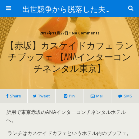
出世競争から脱落した夫と妻の日常
2017年11月27日 • No Comments
【赤坂】カスケイドカフェ ラン
チブッフェ 【ANAインターコン
チネンタル東京】
Share
Tweet
Pin
Mail
SMS
所用で東京赤坂のANAインターコンチネンタルホテル
へ。
ランチはカスケイドカフェというホテル内のブッフェ。