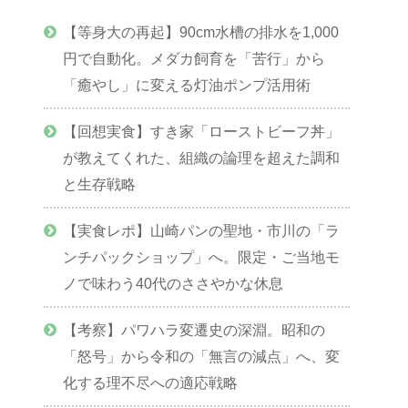
【等身大の再起】90cm水槽の排水を1,000
円で自動化。メダカ飼育を「苦行」から
「癒やし」に変える灯油ポンプ活用術
【回想実食】すき家「ローストビーフ丼」
が教えてくれた、組織の論理を超えた調和
と生存戦略
【実食レポ】山崎パンの聖地・市川の「ラ
ンチパックショップ」へ。限定・ご当地モ
ノで味わう40代のささやかな休息
【考察】パワハラ変遷史の深淵。昭和の
「怒号」から令和の「無言の減点」へ、変
化する理不尽への適応戦略