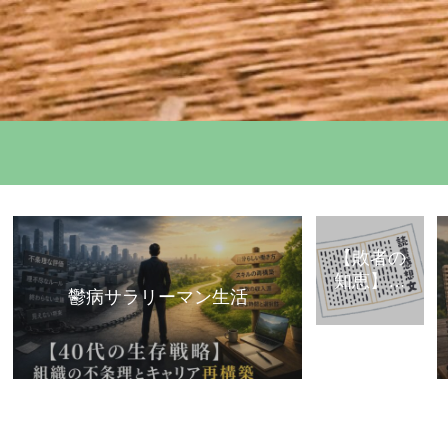
【敗者の
知恵】古
鬱病サラリーマン生活
典・歴史
から学ぶ
「組織で
負けな
い」思考
法