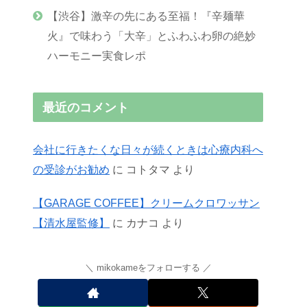
【渋谷】激辛の先にある至福！『辛麺華
火』で味わう「大辛」とふわふわ卵の絶妙
ハーモニー実食レポ
最近のコメント
会社に行きたくな日々が続くときは心療内科へ
の受診がお勧め
に
コトタマ
より
【GARAGE COFFEE】クリームクロワッサン
【清水屋監修】
に
カナコ
より
mikokameをフォローする