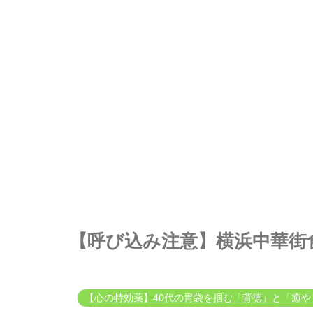
【呼び込み注意】横浜中華街
【心の特効薬】40代の胃袋を掴む「背徳」と「癒や