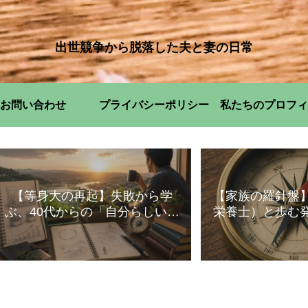
出世競争から脱落した夫と妻の日常
お問い合わせ
プライバシーポリシー
私たちのプロフィ
【等身大の再起】失敗から学
【家族の羅針盤
ぶ、40代からの「自分らしい」
栄養士）と歩む
暮らし方