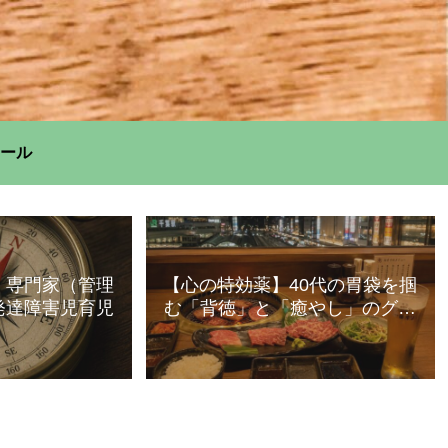
ール
】専門家（管理
【心の特効薬】40代の胃袋を掴
発達障害児育児
む「背徳」と「癒やし」のグル
メ