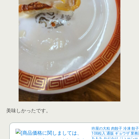
美味しかったです。
吟屋の大粒 肉餃子 冷凍 餃子 
108粒入 通販 ギョウザ 業務
ちもち かりかり ジューシー