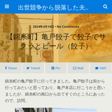
出世競争から脱落した夫と妻の日常
2024年4月16日 • No Comments
【錦糸町】亀戸餃子で餃子でサ
クッとビール（餃子）
Share
Tweet
Pin
Mail
SMS
錦糸町の亀戸餃子に行ってきました。亀戸餃子は前から
行ってみたいと思っており、亀戸本店に行こうかと思い
ましたが、錦糸町の南口から出てすぐのところにあった
ので、訪問。