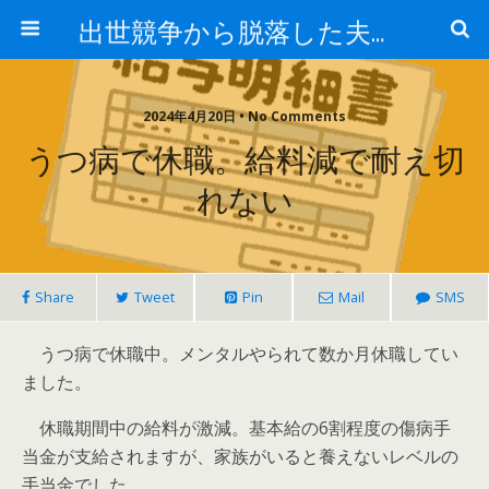
出世競争から脱落した夫と妻の日常
2024年4月20日 • No Comments
うつ病で休職。給料減で耐え切
れない
Share
Tweet
Pin
Mail
SMS
うつ病で休職中。メンタルやられて数か月休職してい
ました。
休職期間中の給料が激減。基本給の6割程度の傷病手
当金が支給されますが、家族がいると養えないレベルの
手当金でした。