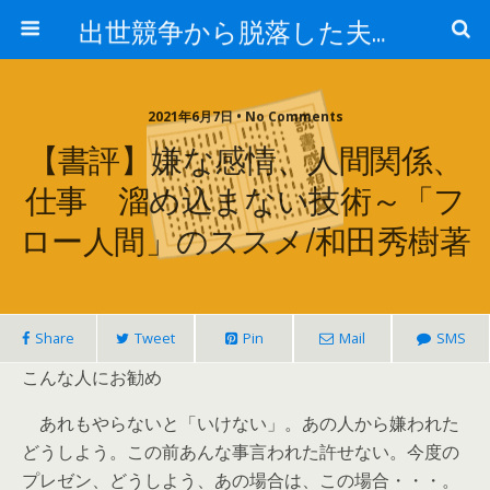
出世競争から脱落した夫と妻の日常
2021年6月7日 • No Comments
【書評】嫌な感情、人間関係、
仕事 溜め込まない技術～「フ
ロー人間」のススメ/和田秀樹著
Share
Tweet
Pin
Mail
SMS
こんな人にお勧め
あれもやらないと「いけない」。あの人から嫌われた
どうしよう。この前あんな事言われた許せない。今度の
プレゼン、どうしよう、あの場合は、この場合・・・。