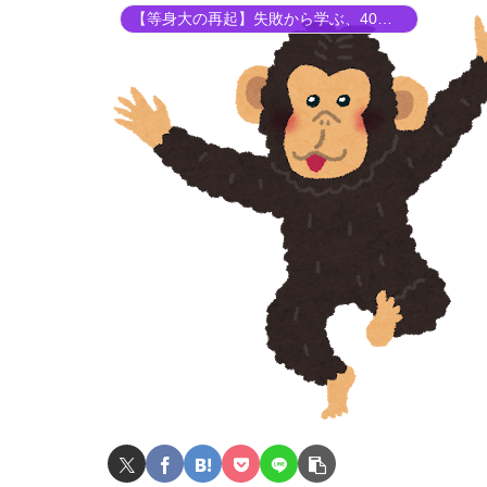
【等身大の再起】失敗から学ぶ、40代からの「自分らしい」暮らし方