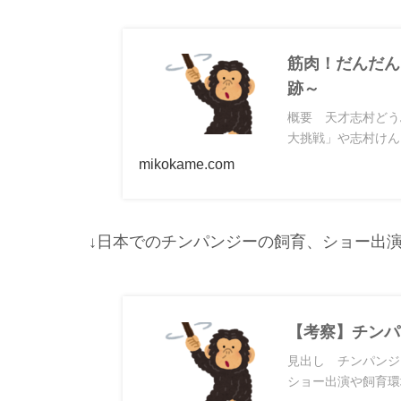
筋肉！だんだん
跡～
概要 天才志村どう
大挑戦」や志村けん
mikokame.com
↓日本でのチンパンジーの飼育、ショー出
【考察】チンパ
見出し チンパンジ
ショー出演や飼育環