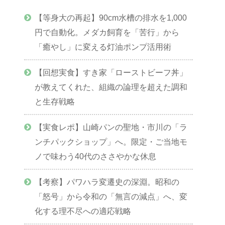
【等身大の再起】90cm水槽の排水を1,000
円で自動化。メダカ飼育を「苦行」から
「癒やし」に変える灯油ポンプ活用術
【回想実食】すき家「ローストビーフ丼」
が教えてくれた、組織の論理を超えた調和
と生存戦略
【実食レポ】山崎パンの聖地・市川の「ラ
ンチパックショップ」へ。限定・ご当地モ
ノで味わう40代のささやかな休息
【考察】パワハラ変遷史の深淵。昭和の
「怒号」から令和の「無言の減点」へ、変
化する理不尽への適応戦略