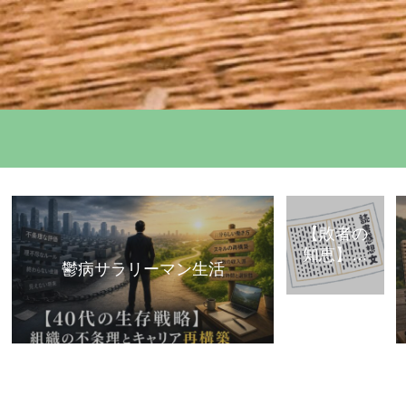
【敗者の
知恵】古
鬱病サラリーマン生活
典・歴史
から学ぶ
「組織で
負けな
い」思考
法