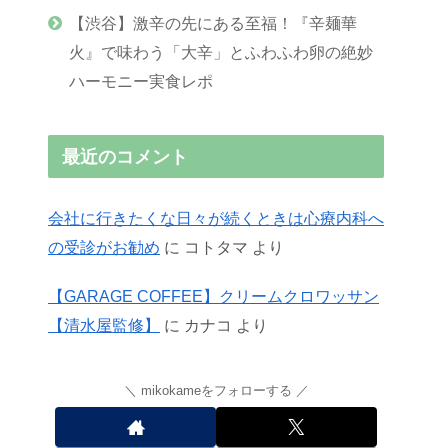
【渋谷】激辛の先にある至福！『辛麺華
火』で味わう「大辛」とふわふわ卵の絶妙
ハーモニー実食レポ
最近のコメント
会社に行きたくな日々が続くときは心療内科へ
の受診がお勧め
に
コトタマ
より
【GARAGE COFFEE】クリームクロワッサン
【清水屋監修】
に
カナコ
より
mikokameをフォローする