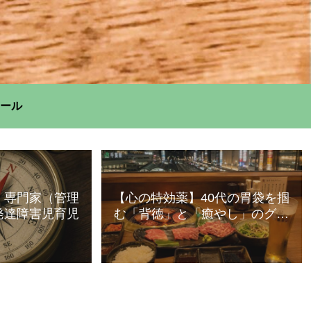
ール
】専門家（管理
【心の特効薬】40代の胃袋を掴
発達障害児育児
む「背徳」と「癒やし」のグル
メ