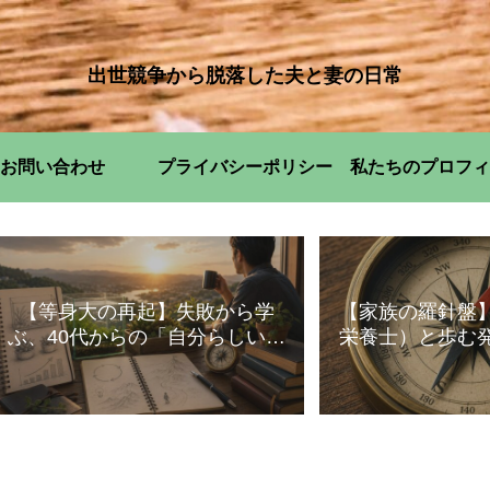
出世競争から脱落した夫と妻の日常
お問い合わせ
プライバシーポリシー
私たちのプロフィ
【等身大の再起】失敗から学
【家族の羅針盤
ぶ、40代からの「自分らしい」
栄養士）と歩む
暮らし方