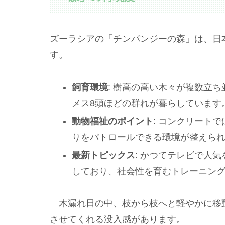
ズーラシアの「チンパンジーの森」は、日
す。
飼育環境
: 樹高の高い木々が複数立
メス8頭ほどの群れが暮らしています
動物福祉のポイント
: コンクリート
りをパトロールできる環境が整えら
最新トピックス
: かつてテレビで人
しており、社会性を育むトレーニン
木漏れ日の中、枝から枝へと軽やかに移
させてくれる没入感があります。