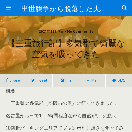
出世競争から脱落した夫と妻の日常
2021年11月7日 • No Comments
【三重旅行記】多気郡で綺麗な
空気を吸ってきた
Share
Tweet
Pin
Mail
SMS
概要
三重県の多気郡（松阪市の奥）に行ってきました。
名古屋から車で1～2時間程度ながら自然がいっぱい。
①嬉野パーキングエリアでジャンボたこ焼きを食べてみ