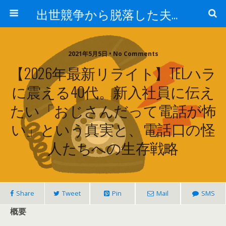
出世競争から脱落した夫と妻の日常
2021年5月5日 • No Comments
【2026年最新リライト】TELハラ
に震える40代。新入社員に伝え
たい「おじさんだって電話が怖
い」という真実と、電話口の怪
人たちへの生存戦略
Share
Tweet
Pin
Mail
SMS
概要