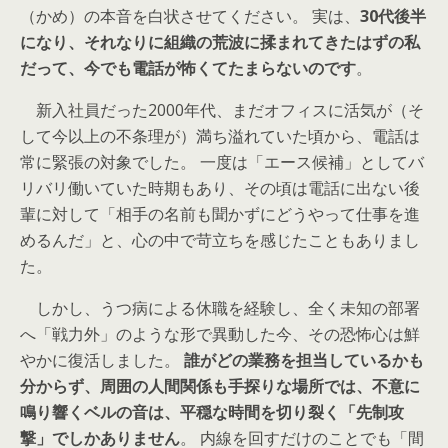
（かめ）の本音を白状させてください。 実は、
30代後半
になり、それなりに組織の荒波に揉まれてきたはずの私
だって、今でも電話が怖くてたまらないのです
。
新入社員だった2000年代、まだオフィスに活気が（そ
して今以上の不条理が）満ち溢れていた頃から、電話は
常に緊張の対象でした。 一度は「エース候補」としてバ
リバリ働いていた時期もあり、その頃は電話に出ない後
輩に対して「相手の名前も聞かずにどうやって仕事を進
めるんだ」と、心の中で苛立ちを感じたこともありまし
た。
しかし、うつ病による休職を経験し、全く未知の部署
へ「戦力外」のような形で異動した今、その恐怖心は鮮
やかに復活しました。
誰がどの業務を担当しているかも
分からず、周囲の人間関係も手探りな場所では、不意に
鳴り響くベルの音は、平穏な時間を切り裂く「先制攻
撃」でしかありません
。 内線を回すだけのことでも「間