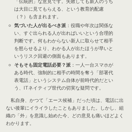
「伝統的」な意見です。失敗しても新人のうち
は大目に見てもらえる、という教育的配慮
（？）も含まれます。
気づいた人が出るべき派
：役職や年次は関係な
い、すぐ出られる人が出ればいいという合理的
判断です。何もわからない新人に取らせて相手
を怒らせるより、わかる人が出たほうが早いと
いうリスク回避の側面もあります。
そもそも固定電話必要？派
：一人一台スマホが
ある時代、強制的に相手の時間を奪う「部署代
表電話」というシステム自体が前時代的だとい
う、ITネイティブ世代の切実な疑問です。
私自身、かつて「エース候補」だった頃は、電話に出
ない後輩にイライラしたこともありました。しかし、組
織の「外」を意識し始めた今、どの意見も痛いほどよく
わかります。