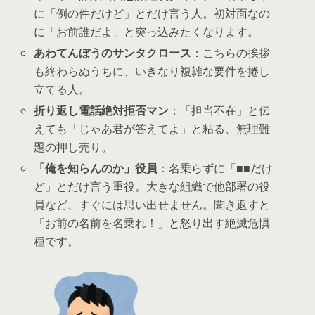
に「例の件だけど」とだけ言う人。初対面なの
に「お前誰だよ」と突っ込みたくなります。
あわてんぼうのサンタクロース
：こちらの挨拶
も終わらぬうちに、いきなり複雑な要件を捲し
立てる人。
折り返し電話絶対拒否マン
：「担当不在」と伝
えても「じゃあ君が答えてよ」と粘る、無理難
題の押し売り。
「俺を知らんのか」役員
：名乗らずに「■■だけ
ど」とだけ言う重役。大きな組織で他部署の役
員など、すぐには思い出せません。聞き返すと
「お前の名前を名乗れ！」と怒り出す絶滅危惧
種です。