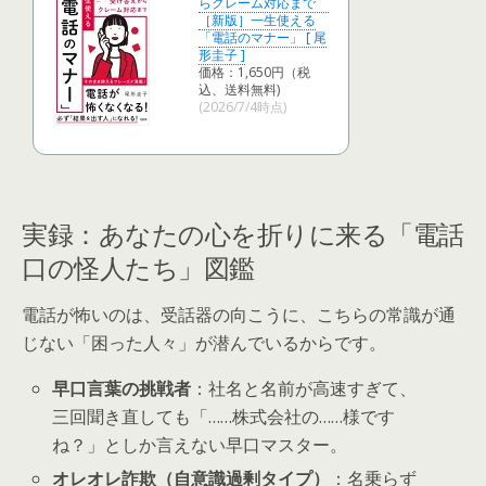
らクレーム対応まで
［新版］一生使える
「電話のマナー」 [ 尾
形圭子 ]
価格：1,650円（税
込、送料無料)
(2026/7/4時点)
実録：あなたの心を折りに来る「電話
口の怪人たち」図鑑
電話が怖いのは、受話器の向こうに、こちらの常識が通
じない「困った人々」が潜んでいるからです。
早口言葉の挑戦者
：社名と名前が高速すぎて、
三回聞き直しても「……株式会社の……様です
ね？」としか言えない早口マスター。
オレオレ詐欺（自意識過剰タイプ）
：名乗らず