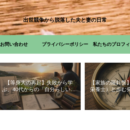
出世競争から脱落した夫と妻の日常
お問い合わせ
プライバシーポリシー
私たちのプロフィ
【等身大の再起】失敗から学
【家族の羅針盤
ぶ、40代からの「自分らしい」
栄養士）と歩む
暮らし方