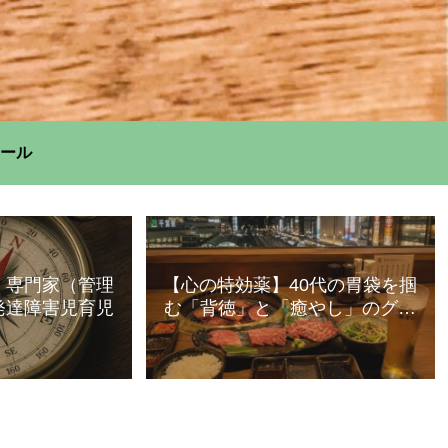
ール
】専門家（管理
【心の特効薬】40代の胃袋を掴
発達障害児育児
む「背徳」と「癒やし」のグル
メ