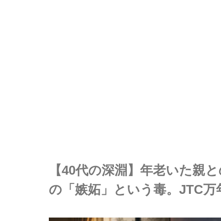
【40代の深淵】年老いた親
の「嫉妬」という毒。JTC