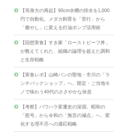
【等身大の再起】90cm水槽の排水を1,000
円で自動化。メダカ飼育を「苦行」から
「癒やし」に変える灯油ポンプ活用術
【回想実食】すき家「ローストビーフ丼」
が教えてくれた、組織の論理を超えた調和
と生存戦略
【実食レポ】山崎パンの聖地・市川の「ラ
ンチパックショップ」へ。限定・ご当地モ
ノで味わう40代のささやかな休息
【考察】パワハラ変遷史の深淵。昭和の
「怒号」から令和の「無言の減点」へ、変
化する理不尽への適応戦略