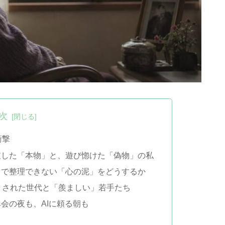
次
衝撃
破した「本物」と、遊び惚けた「偽物」の私
きで整理できない「心の泥」をどうするか
」された世代と「羨ましい」若手たち
会の夜も、AIに頼る朝も