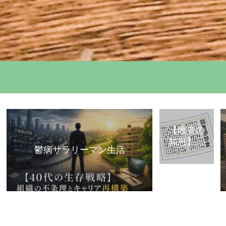
【敗者の
知恵】古
鬱病サラリーマン生活
典・歴史
から学ぶ
「組織で
負けな
い」思考
法