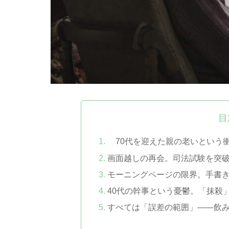
目
70代を迎えた親の老いという
画面越しの再会。司法試験を突
モーニングページの限界。手書
40代の幹事という憂鬱。「抹殺
すべては「誤差の範囲」——飲み