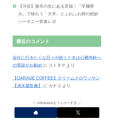
【渋谷】激辛の先にある至福！『辛麺華
火』で味わう「大辛」とふわふわ卵の絶妙
ハーモニー実食レポ
最近のコメント
会社に行きたくな日々が続くときは心療内科へ
の受診がお勧め
に
コトタマ
より
【GARAGE COFFEE】クリームクロワッサン
【清水屋監修】
に
カナコ
より
mikokameをフォローする