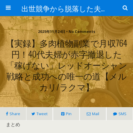
出世競争から脱落した夫と妻の日常
2025年11月24日 • No Comments
【実録】多肉植物副業で月収764
円！40代夫婦が赤字撤退した
「稼げない」レッドオーシャン
戦略と成功への唯一の道【メル
カリ/ラクマ】
Share
Tweet
Pin
Mail
SMS
まとめ