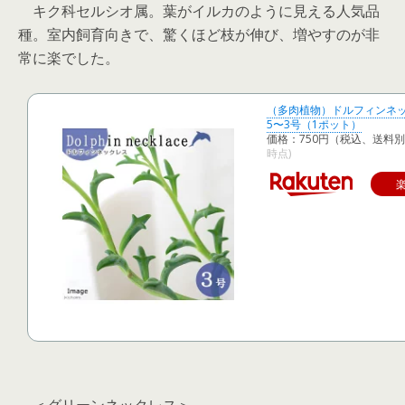
キク科セルシオ属。葉がイルカのように見える人気品
種。室内飼育向きで、驚くほど枝が伸び、増やすのが非
常に楽でした。
（多肉植物）ドルフィンネッ
5〜3号（1ポット）
価格：750円（税込、送料別
時点)