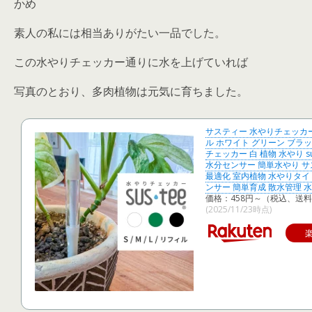
かめ
素人の私には相当ありがたい一品でした。
この水やりチェッカー通りに水を上げていれば
写真のとおり、多肉植物は元気に育ちました。
サスティー 水やりチェッカー S
ル ホワイト グリーン ブラッ
チェッカー 白 植物 水やり su
水分センサー 簡単水やり サ
最適化 室内植物 水やりタイ
ンサー 簡単育成 散水管理 
価格：458円～（税込、送料
(2025/11/23時点)