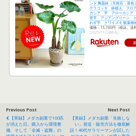
ンド 陶器鉢（天然石：茶色
テラコッタ 鉢植え フロ
カシア 芋 アローカシア
世芋 アジアングリーン 
わず芋 クワイズモ 観葉植
価格：15,760円（税込、送
(2025/11/24時点)
Previous Post
Next Post
【実録】メダカ副業で100匹
【実録】メダカ副業「失敗しな
が消えた日。購入から環境整
い」発送・販売方法を徹底解
備、そして「全滅・盗難」の
説！40代サラリーマンが試した