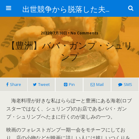
出世競争から脱落した夫と妻の日常
2022年7月30日 • No Comments
【豊洲】ババ・ガンプ・シュリ
ンプ
Share
Tweet
Pin
Mail
SMS
海老料理が好きな私はららぽーと豊洲にある海老(ロブ
スターではなく、シュリンプ)のお店であるババ・ガン
プ・シュリンプへたまに行くのが楽しみの一つ。
映画のフォレストガンプ一期一会をモチーフにしてお
り、店の小物などが映画に詳しい人には嬉しいつくりを