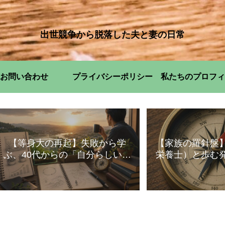
出世競争から脱落した夫と妻の日常
お問い合わせ
プライバシーポリシー
私たちのプロフィ
【等身大の再起】失敗から学
【家族の羅針盤
ぶ、40代からの「自分らしい」
栄養士）と歩む
暮らし方