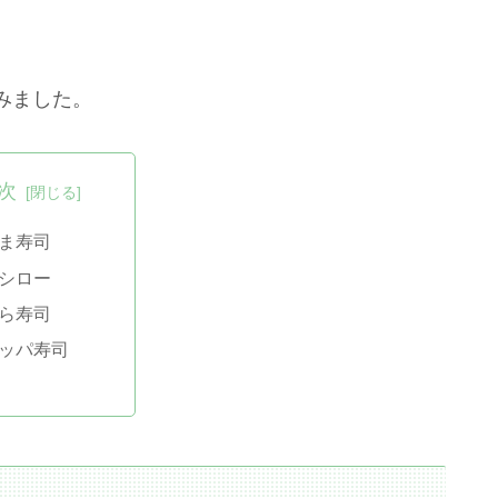
みました。
次
ま寿司
シロー
ら寿司
ッパ寿司