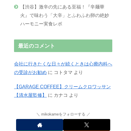
【渋谷】激辛の先にある至福！『辛麺華
火』で味わう「大辛」とふわふわ卵の絶妙
ハーモニー実食レポ
最近のコメント
会社に行きたくな日々が続くときは心療内科へ
の受診がお勧め
に
コトタマ
より
【GARAGE COFFEE】クリームクロワッサン
【清水屋監修】
に
カナコ
より
mikokameをフォローする