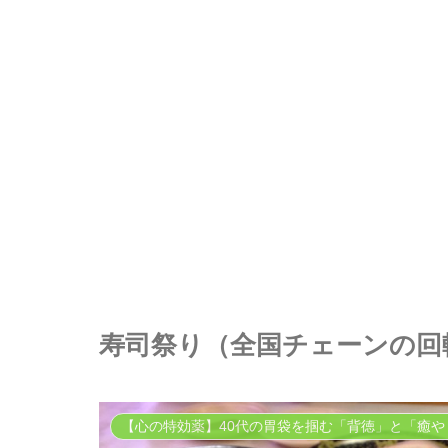
寿司祭り（全国チェーンの回
【心の特効薬】40代の胃袋を掴む「背徳」と「癒や