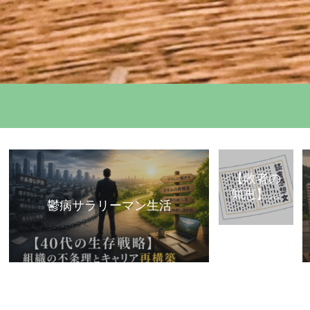
【敗者の
知恵】古
鬱病サラリーマン生活
典・歴史
から学ぶ
「組織で
負けな
い」思考
法