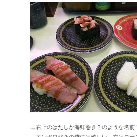
→右上のはたしか海鮮巻き？のような名前
エンガワ好きの僕には嬉しい。左はロー