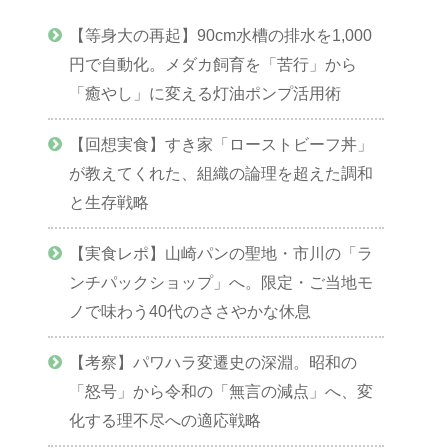
【等身大の再起】90cm水槽の排水を1,000
円で自動化。メダカ飼育を「苦行」から
「癒やし」に変える灯油ポンプ活用術
【回想実食】すき家「ローストビーフ丼」
が教えてくれた、組織の論理を超えた調和
と生存戦略
【実食レポ】山崎パンの聖地・市川の「ラ
ンチパックショップ」へ。限定・ご当地モ
ノで味わう40代のささやかな休息
【考察】パワハラ変遷史の深淵。昭和の
「怒号」から令和の「無言の減点」へ、変
化する理不尽への適応戦略