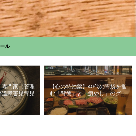
ール
】専門家（管理
【心の特効薬】40代の胃袋を掴
発達障害児育児
む「背徳」と「癒やし」のグル
メ