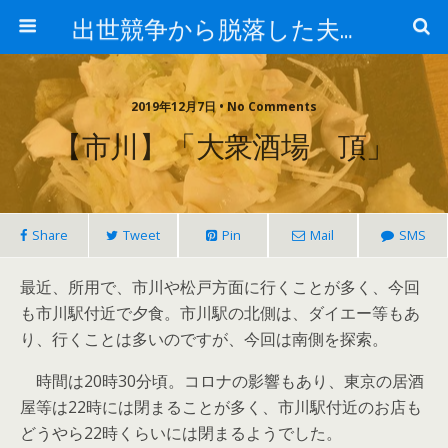
出世競争から脱落した夫と妻の日常
2019年12月7日 • No Comments
【市川】「大衆酒場 頂」
Share
Tweet
Pin
Mail
SMS
最近、所用で、市川や松戸方面に行くことが多く、今回
も市川駅付近で夕食。市川駅の北側は、ダイエー等もあ
り、行くことは多いのですが、今回は南側を探索。
時間は20時30分頃。コロナの影響もあり、東京の居酒
屋等は22時には閉まることが多く、市川駅付近のお店も
どうやら22時くらいには閉まるようでした。