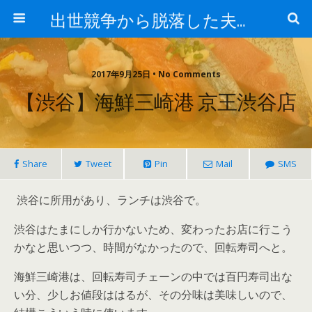
出世競争から脱落した夫と妻の日常
2017年9月25日 • No Comments
【渋谷】海鮮三崎港 京王渋谷店
Share
Tweet
Pin
Mail
SMS
渋谷に所用があり、ランチは渋谷で。
渋谷はたまにしか行かないため、変わったお店に行こう
かなと思いつつ、時間がなかったので、回転寿司へと。
海鮮三崎港は、回転寿司チェーンの中では百円寿司出な
い分、少しお値段ははるが、その分味は美味しいので、