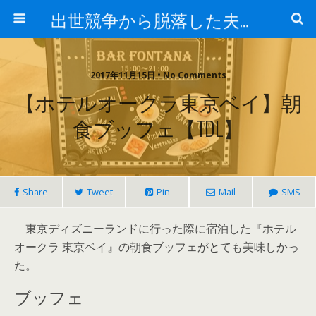
出世競争から脱落した夫と妻の日常
2017年11月15日 • No Comments
【ホテルオークラ東京ベイ】朝
食ブッフェ【TDL】
Share
Tweet
Pin
Mail
SMS
東京ディズニーランドに行った際に宿泊した『ホテル
オークラ 東京ベイ』の朝食ブッフェがとても美味しかっ
た。
ブッフェ