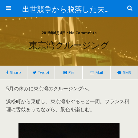
出世競争から脱落した夫と妻の日常
2015年6月4日 • No Comments
東京湾クルージング
Share
Tweet
Pin
Mail
SMS
5月の休みに東京湾のクルージングへ。
浜松町から乗船し、東京湾をぐるっと一周。フランス料
理に舌鼓をうちながら、景色を楽しむ。