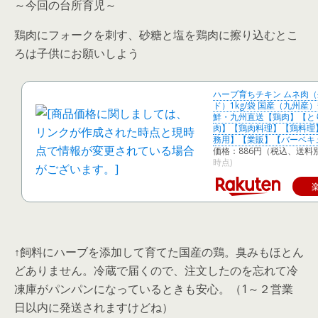
～
今回の台所育児
～
鶏肉にフォークを刺す、砂糖と塩を鶏肉に擦り込むとこ
ろは子供にお願いしよう
ハーブ育ちチキン ムネ肉
ド）1kg/袋 国産（九州産
鮮・九州直送【鶏肉】【と
肉】【鶏肉料理】【鶏料理
務用】【業販】【バーベキ
価格：886円（税込、送料別
時点)
↑
飼料にハーブを添加して育てた国産の鶏
。臭みもほとん
どありません。
冷蔵
で届くので、注文したのを忘れて
冷
凍庫がパンパンになっているときも安心
。（1～２営業
日以内に発送されますけどね）