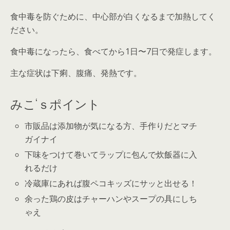
食中毒
を防ぐために、
中心部が白くなるまで加熱
してく
ださい。
食中毒
になったら、食べてから
1日〜7日で発症
します。
主な症状
は
下痢、腹痛、発熱
です。
みこ‘ｓポイント
市販品は添加物が気になる方、手作りだとマチ
ガイナイ
下味をつけて巻いてラップに包んで炊飯器に入
れるだけ
冷蔵庫にあれば腹ペコキッズにサッと出せる！
余った鶏の皮はチャーハンやスープの具にしち
ゃえ