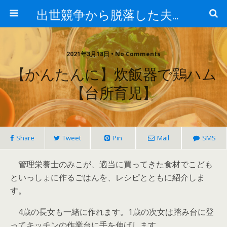
出世競争から脱落した夫と妻の日常
2021年3月18日 • No Comments
【かんたんに】炊飯器で鶏ハム
【台所育児】
Share
Tweet
Pin
Mail
SMS
管理栄養士のみこが、
適当に買ってきた食材でこども
といっしょに作るごはんを、レシピとともに紹介
しま
す。
4歳
の長女も一緒に作れます。
1歳
の次女は踏み台に登
ってキッチンの作業台に手を伸ばします。