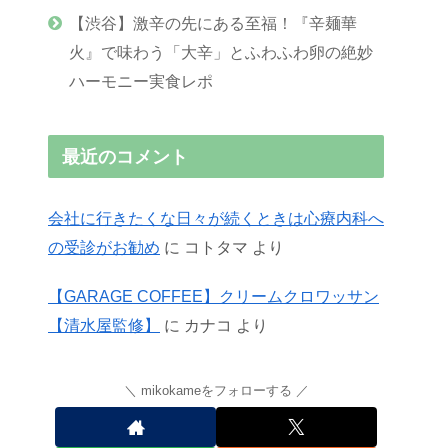
【渋谷】激辛の先にある至福！『辛麺華
火』で味わう「大辛」とふわふわ卵の絶妙
ハーモニー実食レポ
最近のコメント
会社に行きたくな日々が続くときは心療内科へ
の受診がお勧め
に
コトタマ
より
【GARAGE COFFEE】クリームクロワッサン
【清水屋監修】
に
カナコ
より
mikokameをフォローする