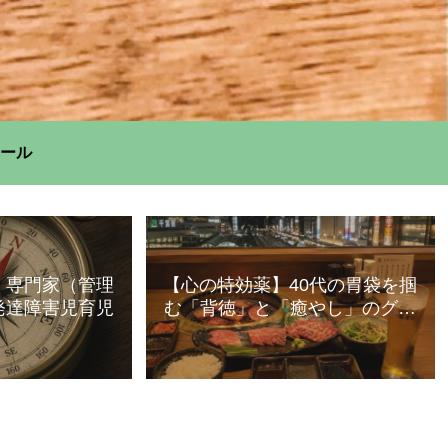
ール
】専門家（管理
【心の特効薬】40代の胃袋を掴
発達障害児育児
む「背徳」と「癒やし」のグル
メ