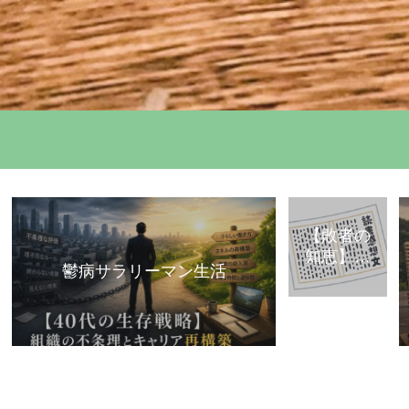
【敗者の
知恵】古
鬱病サラリーマン生活
典・歴史
から学ぶ
「組織で
負けな
い」思考
法