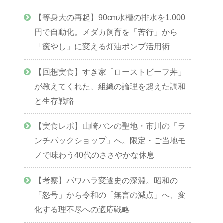
【等身大の再起】90cm水槽の排水を1,000
円で自動化。メダカ飼育を「苦行」から
「癒やし」に変える灯油ポンプ活用術
【回想実食】すき家「ローストビーフ丼」
が教えてくれた、組織の論理を超えた調和
と生存戦略
【実食レポ】山崎パンの聖地・市川の「ラ
ンチパックショップ」へ。限定・ご当地モ
ノで味わう40代のささやかな休息
【考察】パワハラ変遷史の深淵。昭和の
「怒号」から令和の「無言の減点」へ、変
化する理不尽への適応戦略