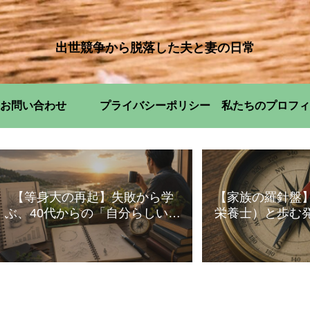
出世競争から脱落した夫と妻の日常
お問い合わせ
プライバシーポリシー
私たちのプロフィ
【等身大の再起】失敗から学
【家族の羅針盤
ぶ、40代からの「自分らしい」
栄養士）と歩む
暮らし方