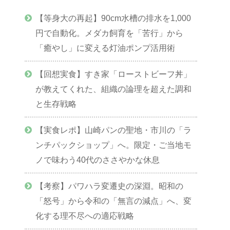
【等身大の再起】90cm水槽の排水を1,000
円で自動化。メダカ飼育を「苦行」から
「癒やし」に変える灯油ポンプ活用術
【回想実食】すき家「ローストビーフ丼」
が教えてくれた、組織の論理を超えた調和
と生存戦略
【実食レポ】山崎パンの聖地・市川の「ラ
ンチパックショップ」へ。限定・ご当地モ
ノで味わう40代のささやかな休息
【考察】パワハラ変遷史の深淵。昭和の
「怒号」から令和の「無言の減点」へ、変
化する理不尽への適応戦略