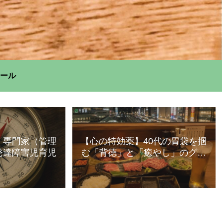
ール
】専門家（管理
【心の特効薬】40代の胃袋を掴
発達障害児育児
む「背徳」と「癒やし」のグル
メ