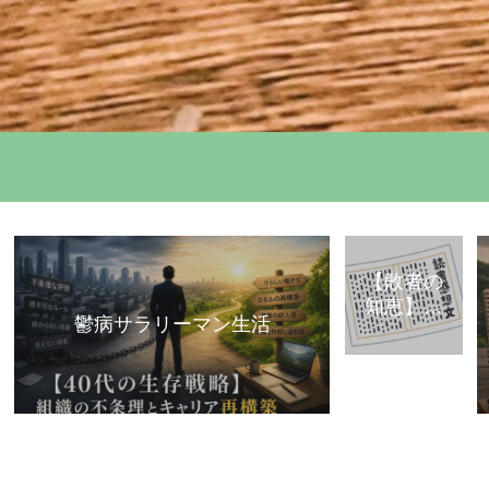
【敗者の
知恵】古
鬱病サラリーマン生活
典・歴史
から学ぶ
「組織で
負けな
い」思考
法