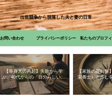
出世競争から脱落した夫と妻の日常
お問い合わせ
プライバシーポリシー
私たちのプロフィ
【等身大の再起】失敗から学
【家族の羅針盤
ぶ、40代からの「自分らしい」
栄養士）と歩む
暮らし方