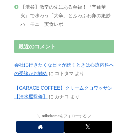
【渋谷】激辛の先にある至福！『辛麺華
火』で味わう「大辛」とふわふわ卵の絶妙
ハーモニー実食レポ
最近のコメント
会社に行きたくな日々が続くときは心療内科へ
の受診がお勧め
に
コトタマ
より
【GARAGE COFFEE】クリームクロワッサン
【清水屋監修】
に
カナコ
より
mikokameをフォローする