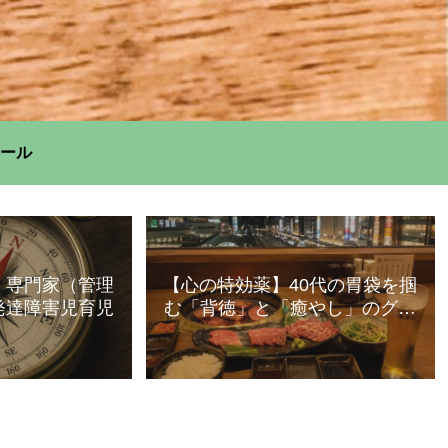
ール
】専門家（管理
【心の特効薬】40代の胃袋を掴
発達障害児育児
む「背徳」と「癒やし」のグル
メ