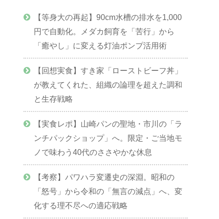
【等身大の再起】90cm水槽の排水を1,000
円で自動化。メダカ飼育を「苦行」から
「癒やし」に変える灯油ポンプ活用術
【回想実食】すき家「ローストビーフ丼」
が教えてくれた、組織の論理を超えた調和
と生存戦略
【実食レポ】山崎パンの聖地・市川の「ラ
ンチパックショップ」へ。限定・ご当地モ
ノで味わう40代のささやかな休息
【考察】パワハラ変遷史の深淵。昭和の
「怒号」から令和の「無言の減点」へ、変
化する理不尽への適応戦略