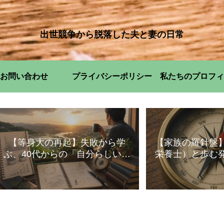
出世競争から脱落した夫と妻の日常
お問い合わせ
プライバシーポリシー
私たちのプロフィ
【等身大の再起】失敗から学
【家族の羅針盤
ぶ、40代からの「自分らしい」
栄養士）と歩む
暮らし方