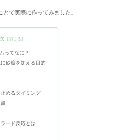
ことで実際に作ってみました。
次
ムってなに？
乳に砂糖を加える目的
を止めるタイミング
意点
イラード反応とは