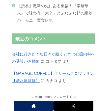
【渋谷】激辛の先にある至福！『辛麺華
火』で味わう「大辛」とふわふわ卵の絶妙
ハーモニー実食レポ
最近のコメント
会社に行きたくな日々が続くときは心療内科へ
の受診がお勧め
に
コトタマ
より
【GARAGE COFFEE】クリームクロワッサン
【清水屋監修】
に
カナコ
より
mikokameをフォローする