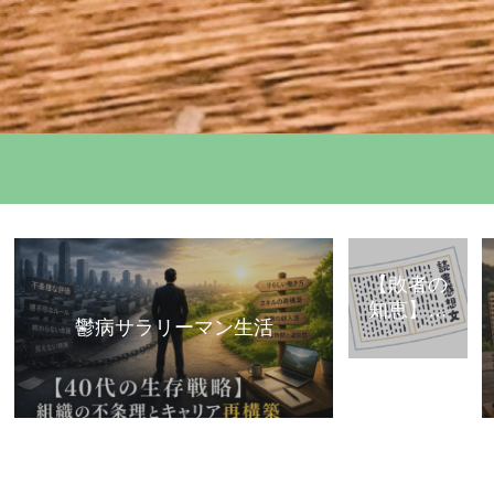
【敗者の
知恵】古
鬱病サラリーマン生活
典・歴史
から学ぶ
「組織で
負けな
い」思考
法