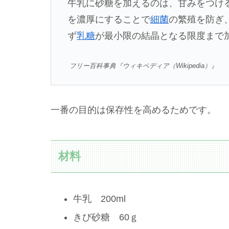
牛乳に砂糖を加えるのは、甘みをつけ
を濃厚にすることで
細菌
の繁殖を防ぎ
ず
乳糖
が最小限の結晶となる限度まで
フリー百科事典『ウィキペディア（Wikipedia）』
一番の目的は保存性を高めるためです。
材料
牛乳 200ml
きび砂糖 60ｇ