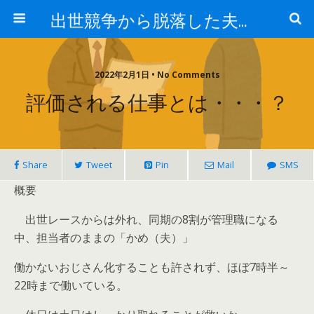
出世競争から脱落した夫と妻の日常
2022年2月1日 • No Comments
評価される仕事とは・・・？
Share
Tweet
Pin
Mail
SMS
概要
出世レースからは外れ、同期の8割が管理職になる
中、担当者のままの「かめ（夫）」
働かないおじさん化することも許されず、ほぼ7時半～
22時まで働いている。