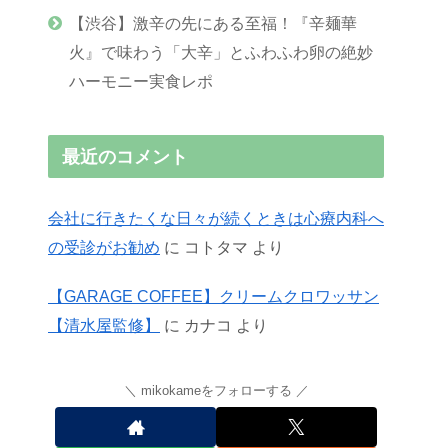
【渋谷】激辛の先にある至福！『辛麺華
火』で味わう「大辛」とふわふわ卵の絶妙
ハーモニー実食レポ
最近のコメント
会社に行きたくな日々が続くときは心療内科へ
の受診がお勧め
に
コトタマ
より
【GARAGE COFFEE】クリームクロワッサン
【清水屋監修】
に
カナコ
より
mikokameをフォローする