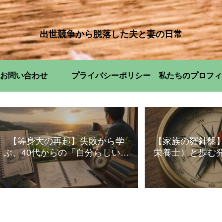
出世競争から脱落した夫と妻の日常
お問い合わせ
プライバシーポリシー
私たちのプロフィ
【等身大の再起】失敗から学
【家族の羅針盤
ぶ、40代からの「自分らしい」
栄養士）と歩む
暮らし方