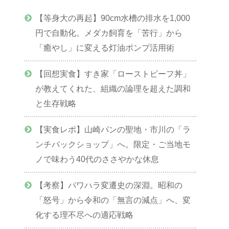
【等身大の再起】90cm水槽の排水を1,000
円で自動化。メダカ飼育を「苦行」から
「癒やし」に変える灯油ポンプ活用術
【回想実食】すき家「ローストビーフ丼」
が教えてくれた、組織の論理を超えた調和
と生存戦略
【実食レポ】山崎パンの聖地・市川の「ラ
ンチパックショップ」へ。限定・ご当地モ
ノで味わう40代のささやかな休息
【考察】パワハラ変遷史の深淵。昭和の
「怒号」から令和の「無言の減点」へ、変
化する理不尽への適応戦略