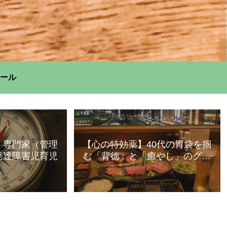
ール
】専門家（管理
【心の特効薬】40代の胃袋を掴
発達障害児育児
む「背徳」と「癒やし」のグル
メ