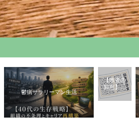
【敗者の
知恵】古
鬱病サラリーマン生活
典・歴史
から学ぶ
「組織で
負けな
い」思考
法