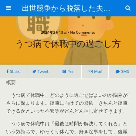
出世競争から脱落した夫と妻の日常
2024年2月13日 • No Comments
うつ病で休職中の過ごし方
Share
Tweet
Pin
Mail
SMS
概要
うつ病で休職中、どのように過ごせばよいのか悩みが
さらに深まります。復職に向けての恐怖・きちんと復職
できるかといった不安等がどんどん押し寄せてきます。
うつ病で休職中は「最後は時間が解決してくれる」と
いう気持ちで、ゆっくり休んで、好きな事をして、復職