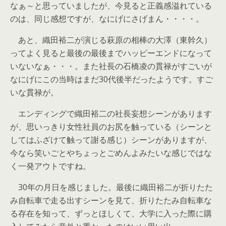
なぁ～と思っていましたが、今見ると正義感溢れている
のは、同じ感想ですが、なにげにさげまん・・・・。
あと、織田裕二が演じる萩原の相棒の大澤（東幹久）
ってよく見ると最後の最後までハッピーエンドになって
いないなぁ・・・。また社長の石橋凌の貫禄がすごいが
なにげにこの当時はまだ30代後半だったようです。すご
いな貫禄が。
エンディングで織田裕二の社長妄想シーンがあります
が、思いっきり女性社員のお尻を触っている（シーンと
してはふざけて触って謝る感じ）シーンがありますが、
今なら笑いごとやちょっとごめんよみたいな感じではな
く一発アウトですね。
30年の月日を感じました。最後に織田裕二が折りたた
み自転車で走る出すシーンを見て、折りたたみ自転車な
る存在を知って、ずっとほしくて、大学に入った際に購