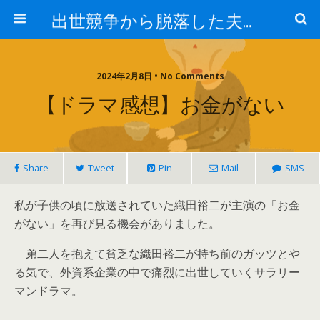
出世競争から脱落した夫と妻の日常
2024年2月8日 • No Comments
【ドラマ感想】お金がない
Share
Tweet
Pin
Mail
SMS
私が子供の頃に放送されていた織田裕二が主演の「お金
がない」を再び見る機会がありました。
弟二人を抱えて貧乏な織田裕二が持ち前のガッツとや
る気で、外資系企業の中で痛烈に出世していくサラリー
マンドラマ。