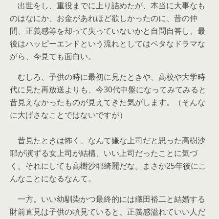
出世をし、重役までに上り詰めたが、本当に大事なも
のはなにか、お金があれほど欲しかったのに、昔の仲
間、正義感等を却って失っていないかと自問自答し、最
後はハッピーエンドという流れとしてはベタなドラマな
がら、今見ても面白い。
むしろ、子供の時に最初に見たときや、高校や大学時
代に見た再放送よりも、今30代中盤になってみてみると
昔見えなかったものが見えてきた気がします。（そんな
に大げさなことではないですが）
昔見たときは怖く、なんて嫌な上司だと思った高樹沙
耶が演ずる女上司が結構、いい上司だったことに気づ
く。それにしても高樹沙耶綺麗だな。まさか25年後にこ
んなことになるなんて。
一方。いい幼馴染かつ最終的には織田裕二と結婚する
財前直見は子供の頃見ていると、正義感溢れていい人だ